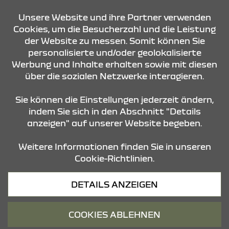
Samstag - Samstag
08:30 Uhr - 13:00 Uhr
Unsere Website und ihre Partner verwenden
Cookies, um die Besucherzahl und die Leistung
der Website zu messen. Somit können Sie
KONTAKT & ANFAHRT
personalisierte und/oder geolokalisierte
Werbung und Inhalte erhalten sowie mit diesen
über die sozialen Netzwerke interagieren.
ÖFFNUNGSZEITEN
Sie können die Einstellungen jederzeit ändern,
indem Sie sich in den Abschnitt "Details
anzeigen" auf unserer Website begeben.
STANDORTE
Weitere Informationen finden Sie in unseren
Cookie-Richtlinien.
Datenschutz
DETAILS ANZEIGEN
Cookies
Barrierefreiheit
COOKIES ABLEHNEN
Impressum