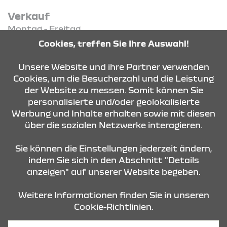
Verkauf
Montag - Freitag
08:30 Uhr - 18:00 Uhr
Cookies, treffen Sie Ihre Auswahl!
Samstag - Samstag
08:30 Uhr - 13:00 Uhr
Unsere Website und ihre Partner verwenden
Cookies, um die Besucherzahl und die Leistung
der Website zu messen. Somit können Sie
KONTAKT & ANFAHRT
personalisierte und/oder geolokalisierte
Werbung und Inhalte erhalten sowie mit diesen
über die sozialen Netzwerke interagieren.
ÖFFNUNGSZEITEN
Sie können die Einstellungen jederzeit ändern,
indem Sie sich in den Abschnitt "Details
anzeigen" auf unserer Website begeben.
STANDORTE
Weitere Informationen finden Sie in unseren
Cookie-Richtlinien.
Datenschutz