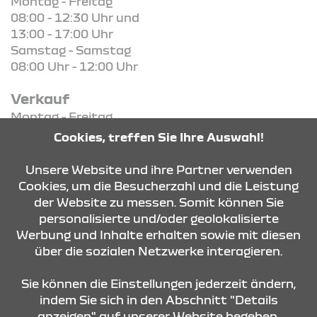
Montag - Freitag
08:00 - 12:30 Uhr und
13:00 - 17:00 Uhr
Samstag - Samstag
08:00 Uhr - 12:00 Uhr
Verkauf
Montag - Freitag
08:30 Uhr - 18:00 Uhr
Cookies, treffen Sie Ihre Auswahl!
Samstag - Samstag
08:30 Uhr - 13:00 Uhr
Unsere Website und ihre Partner verwenden
Cookies, um die Besucherzahl und die Leistung
der Website zu messen. Somit können Sie
KONTAKT & ANFAHRT
personalisierte und/oder geolokalisierte
Werbung und Inhalte erhalten sowie mit diesen
über die sozialen Netzwerke interagieren.
ÖFFNUNGSZEITEN
Sie können die Einstellungen jederzeit ändern,
indem Sie sich in den Abschnitt "Details
anzeigen" auf unserer Website begeben.