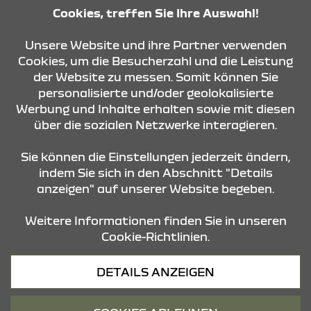
08:30 Uhr - 18:00 Uhr
Cookies, treffen Sie Ihre Auswahl!
Samstag - Samstag
08:30 Uhr - 13:00 Uhr
Unsere Website und ihre Partner verwenden
Cookies, um die Besucherzahl und die Leistung
der Website zu messen. Somit können Sie
KONTAKT & ANFAHRT
personalisierte und/oder geolokalisierte
Werbung und Inhalte erhalten sowie mit diesen
über die sozialen Netzwerke interagieren.
ÖFFNUNGSZEITEN
Sie können die Einstellungen jederzeit ändern,
indem Sie sich in den Abschnitt "Details
anzeigen" auf unserer Website begeben.
STANDORTE
Weitere Informationen finden Sie in unseren
Cookie-Richtlinien.
Datenschutz
DETAILS ANZEIGEN
Cookies
Barrierefreiheit