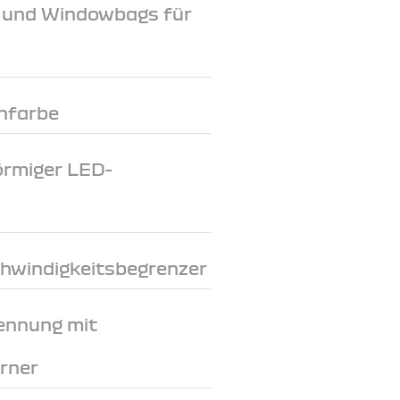
e und Windowbags für
nfarbe
förmiger LED-
chwindigkeitsbegrenzer
ennung mit
rner