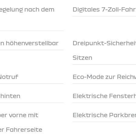
egelung nach dem
Digitales 7-Zoll-Fah
en höhenverstellbar
Dreipunkt-Sicherhei
Sitzen
Notruf
Eco-Mode zur Reich
 hinten
Elektrische Fenster
er vorne mit
Elektrische Parkbr
r Fahrerseite