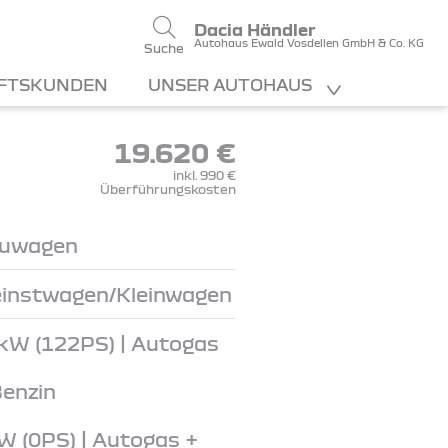
Dacia Händler
Autohaus Ewald Vosdellen GmbH & Co. KG
Suche
FTSKUNDEN
UNSER AUTOHAUS
19.620 €
inkl. 990 €
Überführungskosten
uwagen
einstwagen/Kleinwagen
kW (122PS) | Autogas
Benzin
W (0PS) | Autogas +