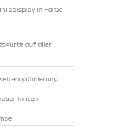
rinfodisplay in Farbe
tsgurte auf allen
weitenoptimierung
heber hinten
emse