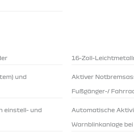
der
16-Zoll-Leichtmetal
stem) und
Aktiver Notbremsas
Fußgänger-/ Fahrra
 einstell- und
Automatische Aktivi
Warnblinkanlage be