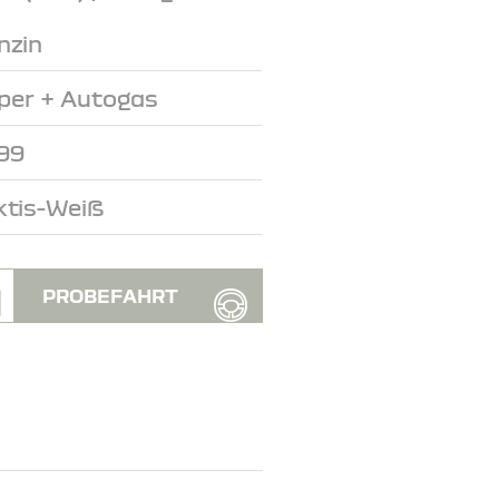
nzin
per + Autogas
99
ktis-Weiß
PROBEFAHRT