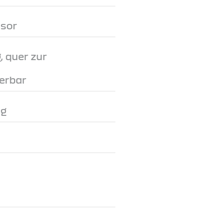
nsor
, quer zur
erbar
ng