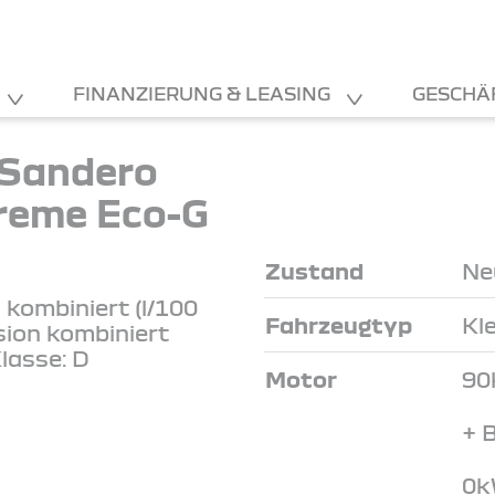
FINANZIERUNG & LEASING
GESCHÄ
 Sandero
reme Eco-G
Zustand
Ne
kombiniert (l/100
Fahrzeugtyp
Kl
sion kombiniert
lasse: D
Motor
90
+ 
0k