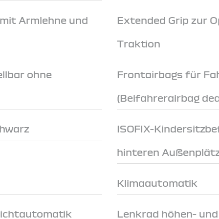
 mit Armlehne und
Extended Grip zur O
Traktion
llbar ohne
Frontairbags für Fa
(Beifahrerairbag dea
chwarz
ISOFIX-Kindersitzbe
hinteren Außenplät
Klimaautomatik
Lichtautomatik
Lenkrad höhen- und 