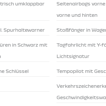
trisch umklappbar
Seitenairbags vorn
vorne und hinten
l. Spurhaltewarner
Stoßfänger in Wage
türen in Schwarz mit
Tagfahrlicht mit Y-
n
Lichtsignatur
e Schlüssel
Tempopilot mit Ges
Verkehrszeichenerk
Geschwindigkeitswa