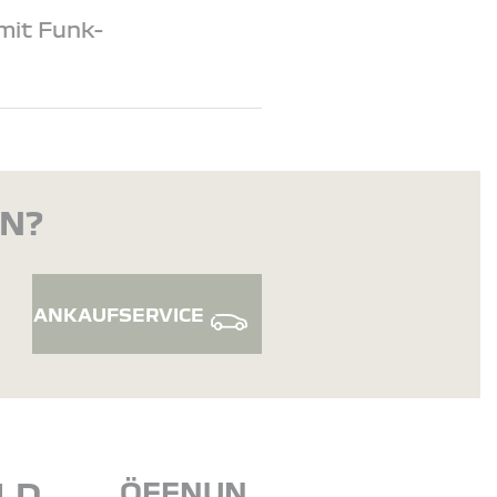
mit Funk-
EN?
ANKAUFSERVICE
LD
ÖFFNUN