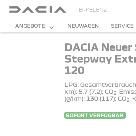
| ERKELENZ
ANGEBOTE
NEUWAGEN
SERVICE
DACIA Neuer
Stepway Ext
120
LPG: Gesamtverbrauch 
km): 5.7 (7.2); CO
-Emis
2
(g/km): 130 (117); CO
-K
2
SOFORT VERFÜGBAR