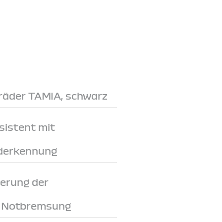
lräder TAMIA, schwarz
sistent mit
derkennung
erung der
i Notbremsung