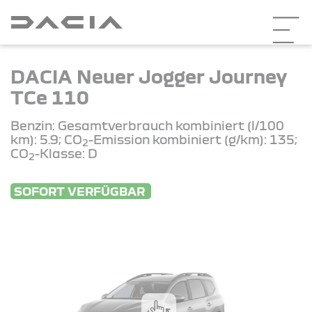
DACIA Neuer Jogger Journey
TCe 110
Benzin: Gesamtverbrauch kombiniert (l/100
km): 5.9; CO
-Emission kombiniert (g/km): 135;
2
CO
-Klasse: D
2
SOFORT VERFÜGBAR