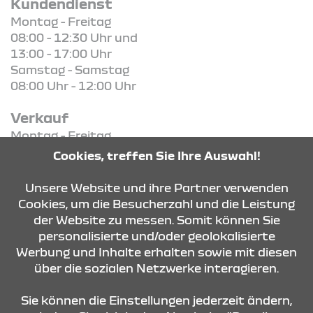
Kundendienst
Montag - Freitag
08:00 - 12:30 Uhr und
13:00 - 17:00 Uhr
Samstag - Samstag
08:00 Uhr - 12:00 Uhr
Verkauf
Montag - Freitag
08:30 Uhr - 18:00 Uhr
Cookies, treffen Sie Ihre Auswahl!
Samstag - Samstag
08:30 Uhr - 13:00 Uhr
Unsere Website und ihre Partner verwenden
Cookies, um die Besucherzahl und die Leistung
der Website zu messen. Somit können Sie
KONTAKT & ANFAHRT
personalisierte und/oder geolokalisierte
Werbung und Inhalte erhalten sowie mit diesen
über die sozialen Netzwerke interagieren.
ÖFFNUNGSZEITEN
Sie können die Einstellungen jederzeit ändern,